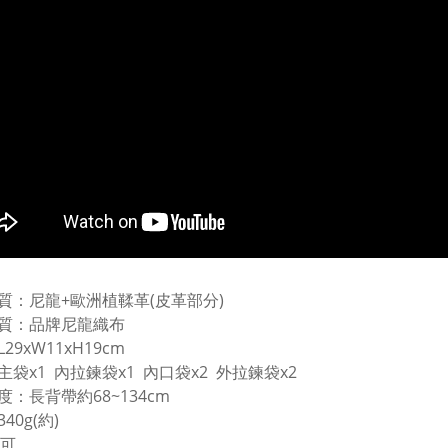
質：尼龍+歐洲植鞣革(皮革部分)
質：品牌尼龍織布
29xW11xH19cm
主袋x1 內拉鍊袋x1 內口袋x2 外拉鍊袋x2
度：長背帶約68~134cm
40g(約)
不可