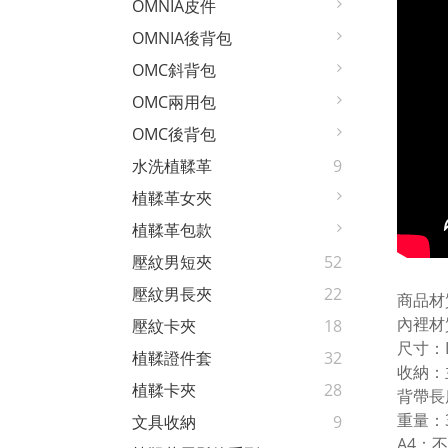
OMNIA皮件
OMNIA後背包
OMC斜背包
OMC兩用包
OMC後背包
水洗植鞣革
9
植鞣革女夾
植鞣革包款
壓紋男短夾
52
壓紋男長夾
22
商品材
內裡材
壓紋卡夾
18
尺寸：L
植鞣證件套
32
收納：
植鞣卡夾
28
背帶長
重量：3
文具收納
9
A4：