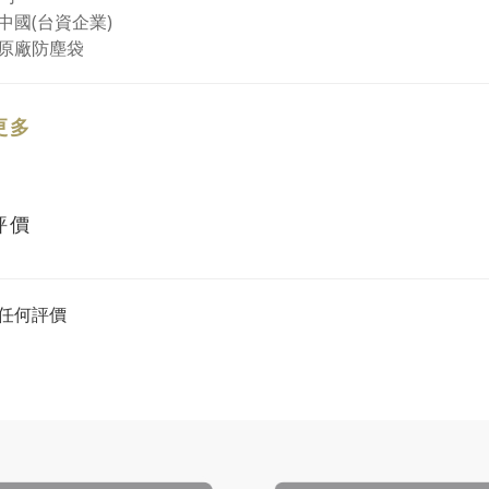
中國(台資企業)
原廠防塵袋
更多
評價
任何評價