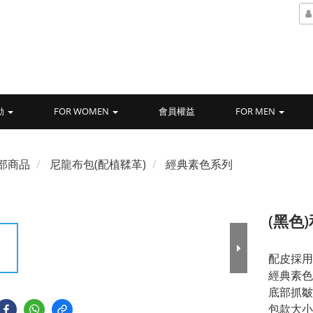
動
FOR WOMEN
會員權益
FOR MEN
部商品
尼龍布包(配植鞣革)
經典素色系列
(黑色
配皮採用
經典素色
底部抓皺 
包款大小