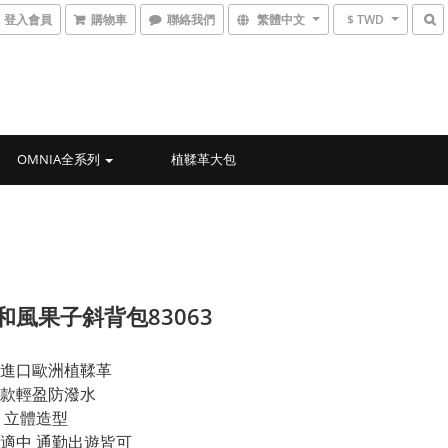
登入會員
購物車
聯絡我們
繁體中文
$ TWD
OMNIA全系列
植鞣革大包
)和風果子斜背包83063
進口歐洲植鞣革
款輕盈防潑水
立體造型  
適中 通勤出遊皆可