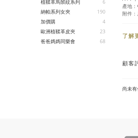
植鞣革馬鬃紋系列
6
產地：
納帕系列女夾
190
附件：
加價購
4
歐洲植鞣革皮夾
23
了解
爸爸媽媽同樂會
68
顧客
尚未有