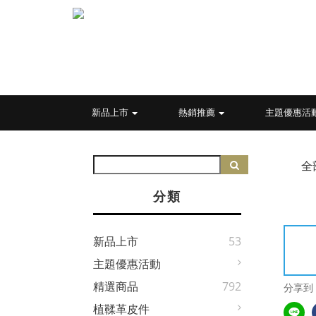
新品上市
熱銷推薦
主題優惠活
全
分類
新品上市
53
主題優惠活動
精選商品
792
分享到
植鞣革皮件