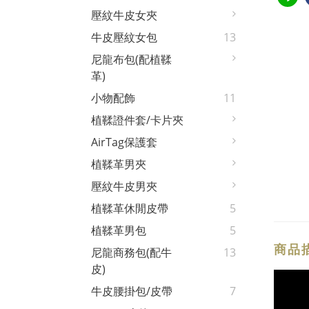
壓紋牛皮女夾
牛皮壓紋女包
13
尼龍布包(配植鞣
革)
小物配飾
11
植鞣證件套/卡片夾
AirTag保護套
植鞣革男夾
壓紋牛皮男夾
植鞣革休閒皮帶
5
植鞣革男包
5
商品
尼龍商務包(配牛
13
皮)
牛皮腰掛包/皮帶
7