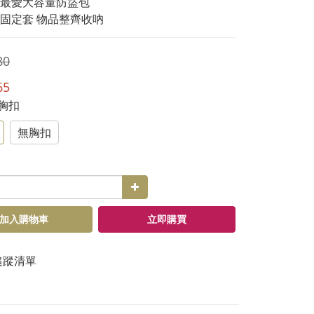
最愛大容量防盜包
固定套 物品整齊收吶
80
65
附胸扣
無胸扣
加入購物車
立即購買
追蹤清單