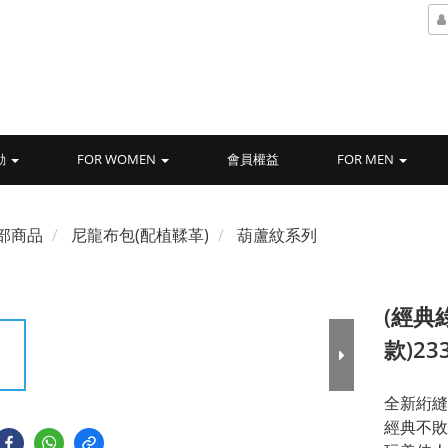
動
FOR WOMEN
會員權益
FOR MEN
部商品
尼龍布包(配植鞣革)
葫蘆紋系列
(經典
款)23
全新絎縫
經典不敗