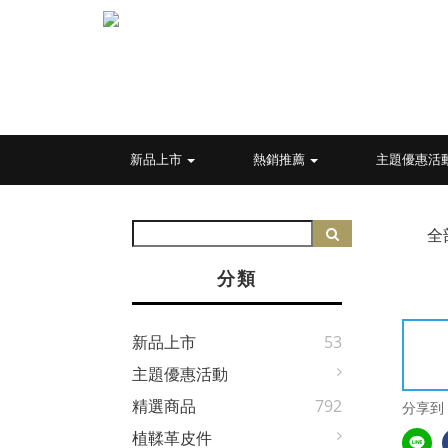
新品上市
熱銷推薦
主題優惠活
全
分類
新品上市
53
主題優惠活動
精選商品
792
分享到
植鞣革皮件