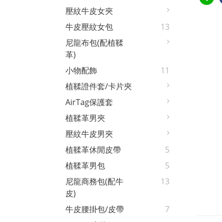
壓紋牛皮女夾
牛皮壓紋女包
13
尼龍布包(配植鞣
革)
小物配飾
11
植鞣證件套/卡片夾
AirTag保護套
植鞣革男夾
壓紋牛皮男夾
植鞣革休閒皮帶
5
植鞣革男包
5
尼龍商務包(配牛
13
皮)
牛皮腰掛包/皮帶
7