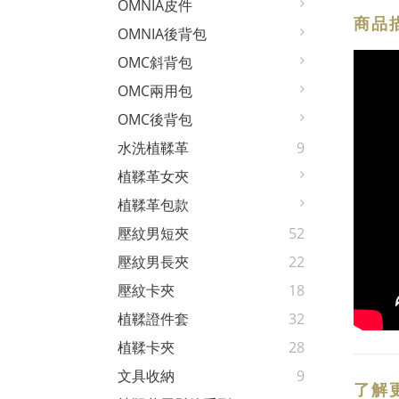
OMNIA皮件
商品
OMNIA後背包
OMC斜背包
OMC兩用包
OMC後背包
水洗植鞣革
9
植鞣革女夾
植鞣革包款
壓紋男短夾
52
壓紋男長夾
22
壓紋卡夾
18
植鞣證件套
32
植鞣卡夾
28
文具收納
9
了解