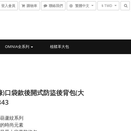
登入會員
購物車
聯絡我們
繁體中文
$ TWD
OMNIA全系列
植鞣革大包
綠)口袋款後開式防盜後背包(大
343
葫蘆紋系列
的時尚元素