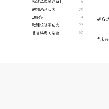
植鞣革馬鬃紋系列
6
納帕系列女夾
190
加價購
4
顧客
歐洲植鞣革皮夾
23
爸爸媽媽同樂會
68
尚未有