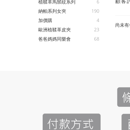
顧客
植鞣革馬鬃紋系列
6
納帕系列女夾
190
加價購
4
尚未有
歐洲植鞣革皮夾
23
爸爸媽媽同樂會
68