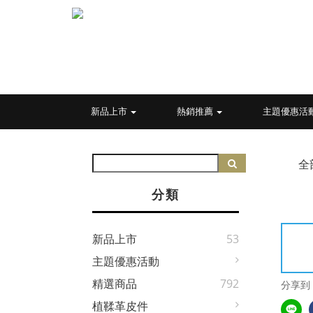
新品上市
熱銷推薦
主題優惠活
全
分類
新品上市
53
主題優惠活動
精選商品
792
分享到
植鞣革皮件