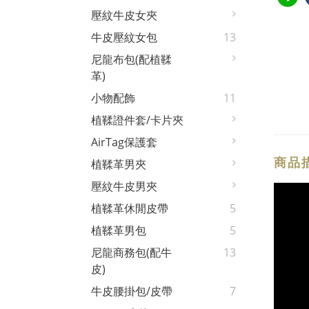
壓紋牛皮女夾
牛皮壓紋女包
13
尼龍布包(配植鞣
革)
小物配飾
11
植鞣證件套/卡片夾
AirTag保護套
商品
植鞣革男夾
壓紋牛皮男夾
植鞣革休閒皮帶
5
植鞣革男包
5
尼龍商務包(配牛
13
皮)
牛皮腰掛包/皮帶
7