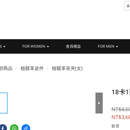
動
FOR WOMEN
會員權益
FOR MEN
部商品
植鞣革皮件
植鞣革長夾(女)
18卡
NT$4,6
NT$3,6
數量