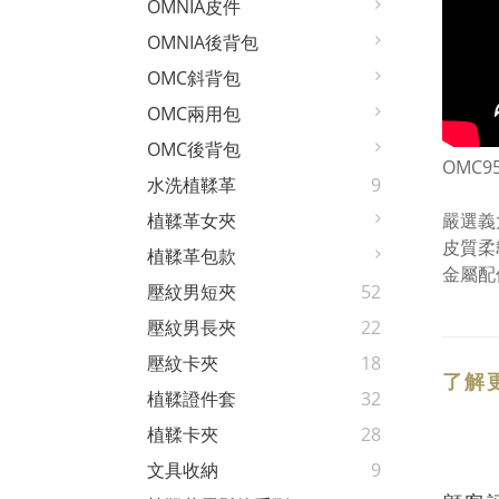
OMNIA皮件
OMNIA後背包
OMC斜背包
OMC兩用包
OMC後背包
OMC95
水洗植鞣革
9
嚴選義
植鞣革女夾
皮質柔
植鞣革包款
金屬配
壓紋男短夾
52
壓紋男長夾
22
壓紋卡夾
18
了解
植鞣證件套
32
植鞣卡夾
28
文具收納
9