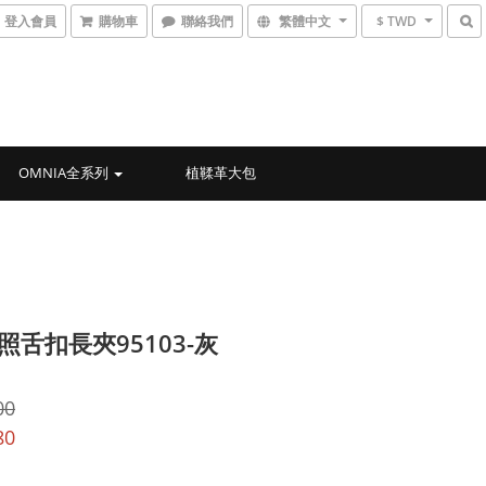
登入會員
購物車
聯絡我們
繁體中文
$ TWD
OMNIA全系列
植鞣革大包
1照舌扣長夾95103-灰
00
80