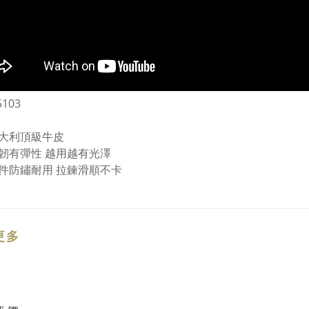
103
大利頂級牛皮
韌有彈性 越用越有光澤
件防鏽耐用 拉鍊滑順不卡
更多