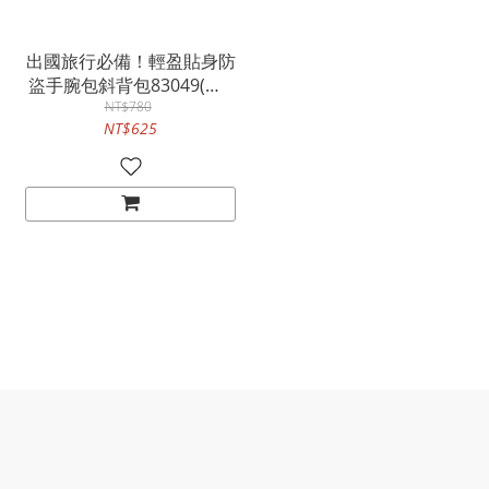
出國旅行必備！輕盈貼身防
盜手腕包斜背包83049(共7
NT$780
色)
NT$625