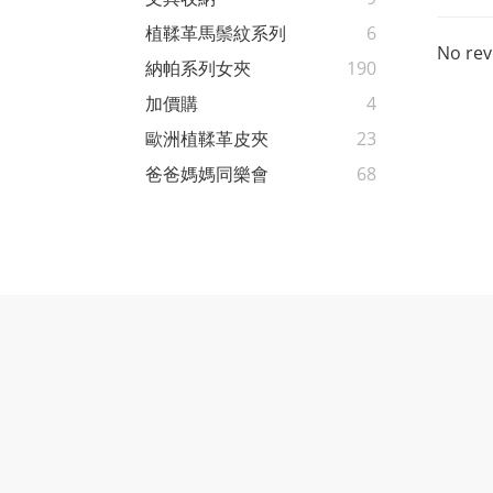
植鞣革馬鬃紋系列
6
No rev
納帕系列女夾
190
加價購
4
歐洲植鞣革皮夾
23
爸爸媽媽同樂會
68