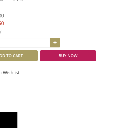
80
50
Y
DD TO CART
BUY NOW
o Wishlist