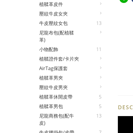
植鞣革皮件
壓紋牛皮女夾
牛皮壓紋女包
13
尼龍布包(配植鞣
革)
小物配飾
11
植鞣證件套/卡片夾
AirTag保護套
植鞣革男夾
壓紋牛皮男夾
植鞣革休閒皮帶
5
植鞣革男包
5
DESC
尼龍商務包(配牛
13
皮)
牛皮腰掛包/皮帶
7