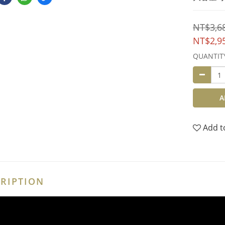
NT$3,6
NT$2,9
QUANTIT
A
Add t
RIPTION