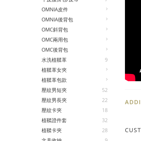
OMNIA皮件
OMNIA後背包
OMC斜背包
OMC兩用包
OMC後背包
水洗植鞣革
9
植鞣革女夾
植鞣革包款
壓紋男短夾
52
壓紋男長夾
22
ADDI
壓紋卡夾
18
植鞣證件套
32
CUS
植鞣卡夾
28
文具收納
9