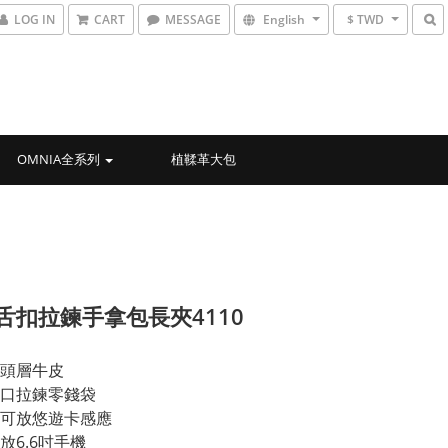
LOG IN
CART
MESSAGE
English
$ TWD
OMNIA全系列
植鞣革大包
)舌扣拉鍊手拿包長夾4110
頭層牛皮
口拉鍊零錢袋
可放悠遊卡感應
放6.6吋手機