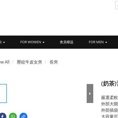
動
FOR WOMEN
會員權益
FOR MEN
ew All
壓紋牛皮女夾
長夾
(奶茶
嚴選柔軟
外部大開
外部插袋
大容量可