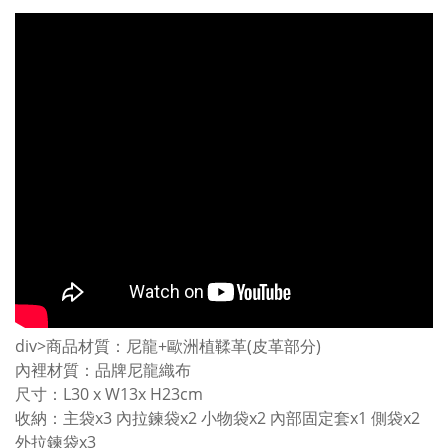
div>商品材質：尼龍+歐洲植鞣革(皮革部分)
內裡材質：品牌尼龍織布
尺寸：L30 x W13x H23cm
收納：主袋x3 內拉鍊袋x2 小物袋x2 內部固定套x1 側袋x2
外拉鍊袋x3