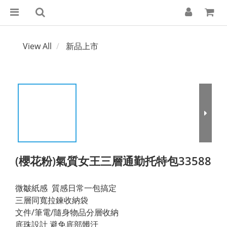
View All
新品上市
(櫻花粉)氣質女王三層通勤托特包33588
微皺紙感  質感日常一包搞定 
三層同寬拉鍊收納袋
文件/筆電/隨身物品分層收納
底珠設計 避免底部髒汙