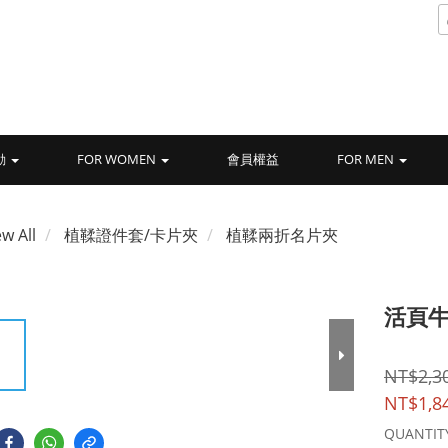
動
FOR WOMEN
會員權益
FOR MEN
ew All
植鞣證件套/卡片夾
植鞣兩折名片夾
活頁牛
NT$2,3
NT$1,8
QUANTIT