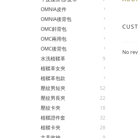
OMNIA皮件
OMNIA後背包
CUS
OMC斜背包
OMC兩用包
OMC後背包
No rev
水洗植鞣革
9
植鞣革女夾
植鞣革包款
壓紋男短夾
52
壓紋男長夾
22
壓紋卡夾
18
植鞣證件套
32
植鞣卡夾
28
文具收納
9