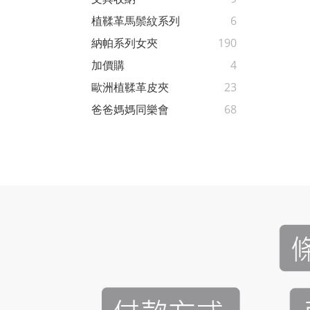
植鞣革馬鬃紋系列
6
納帕系列女夾
190
加價購
4
歐洲植鞣革皮夾
23
爸爸媽媽同樂會
68