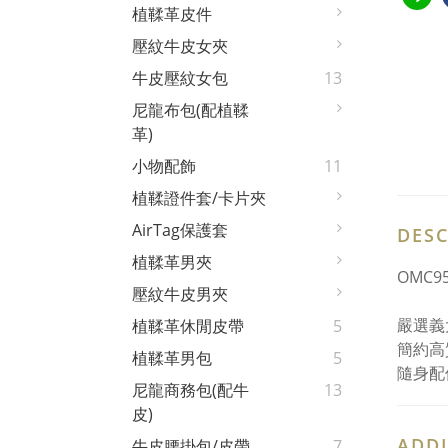
植鞣革皮件
壓紋牛皮女夾
牛皮壓紋女包
13
尼龍布包(配植鞣
革)
小物配飾
11
植鞣證件套/卡片夾
AirTag保護套
DESC
植鞣革男夾
OMC95
壓紋牛皮男夾
嚴選義
植鞣革休閒皮帶
5
簡約高
植鞣革男包
5
隨身配
尼龍商務包(配牛
13
皮)
ADDI
牛皮腰掛包/皮帶
7