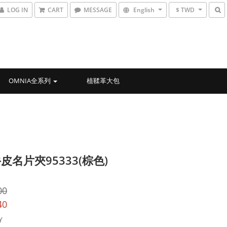
LOG IN
CART
MESSAGE
English
$ TWD
OMNIA全系列
植鞣革大包
皮名片夾95333(棕色)
00
40
Y