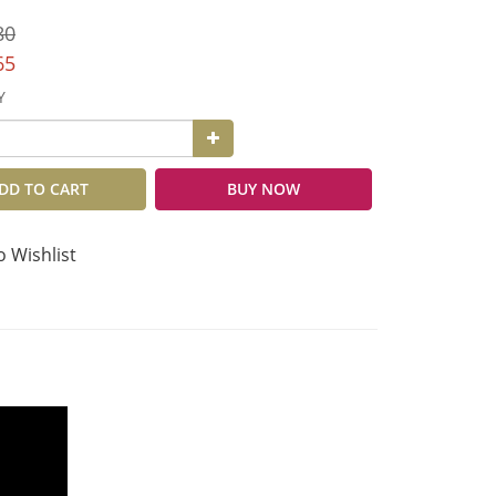
80
65
Y
DD TO CART
BUY NOW
o Wishlist