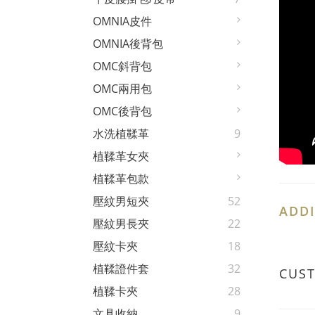
OMNIA皮件
OMNIA後背包
OMC斜背包
OMC兩用包
OMC後背包
水洗植鞣革
9
植鞣革女夾
植鞣革包款
壓紋男短夾
52
ADDI
壓紋男長夾
22
壓紋卡夾
18
植鞣證件套
32
CUS
植鞣卡夾
28
文具收納
9