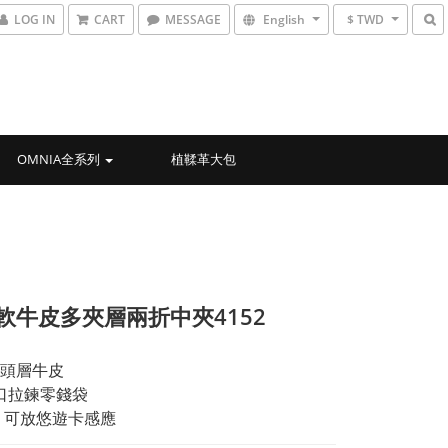
LOG IN
CART
MESSAGE
English
$ TWD
OMNIA全系列
植鞣革大包
)軟牛皮多夾層兩折中夾4152
頭層牛皮
口拉鍊零錢袋
 可放悠遊卡感應