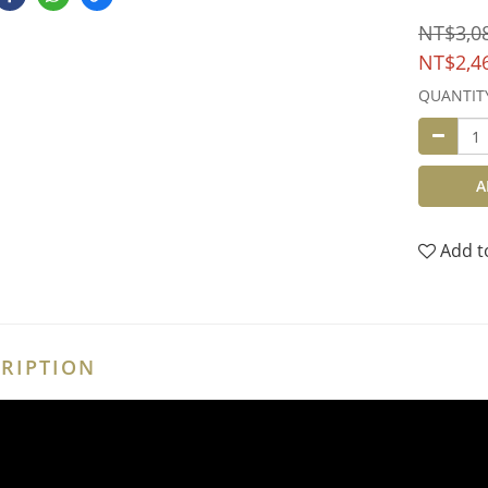
NT$3,0
NT$2,4
QUANTIT
A
Add t
RIPTION