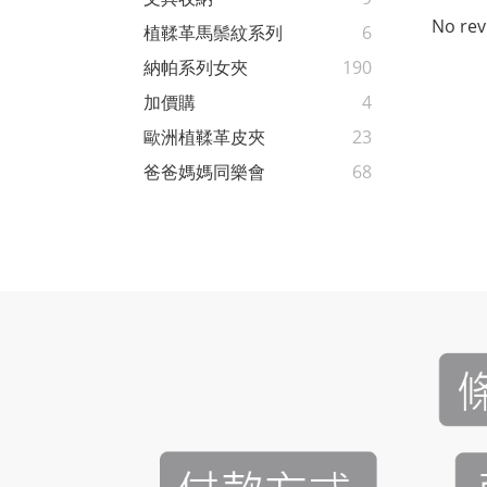
No rev
植鞣革馬鬃紋系列
6
納帕系列女夾
190
加價購
4
歐洲植鞣革皮夾
23
爸爸媽媽同樂會
68