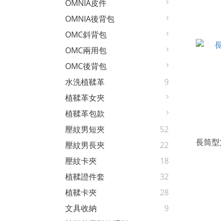
OMNIA皮件
OMNIA後背包
OMC斜背包
OMC兩用包
OMC後背包
水洗植鞣革
9
植鞣革女夾
植鞣革包款
壓紋男短夾
52
長筒型文
壓紋男長夾
22
壓紋卡夾
18
植鞣證件套
32
植鞣卡夾
28
文具收納
9