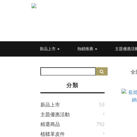
新品上市
熱銷推薦
主題優惠活
全
分類
新品上市
53
主題優惠活動
精選商品
792
植鞣革皮件