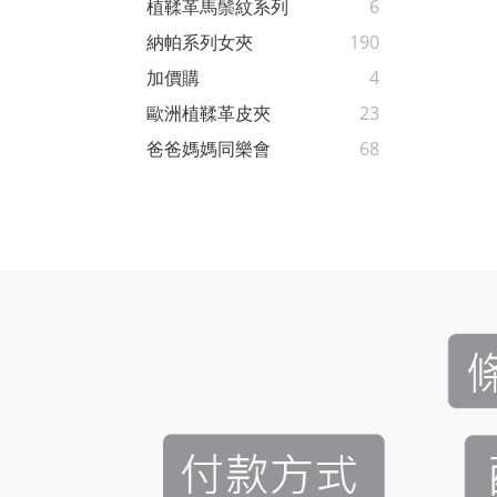
植鞣革馬鬃紋系列
6
納帕系列女夾
190
加價購
4
歐洲植鞣革皮夾
23
爸爸媽媽同樂會
68