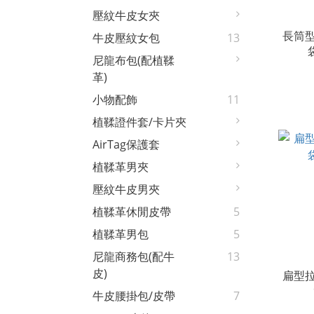
壓紋牛皮女夾
長筒
牛皮壓紋女包
13
尼龍布包(配植鞣
革)
小物配飾
11
植鞣證件套/卡片夾
AirTag保護套
植鞣革男夾
壓紋牛皮男夾
植鞣革休閒皮帶
5
植鞣革男包
5
尼龍商務包(配牛
13
皮)
扁型
牛皮腰掛包/皮帶
7