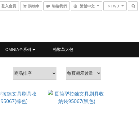
登入會員
購物車
聯絡我們
繁體中文
$ TWD
OMNIA全系列
植鞣革大包