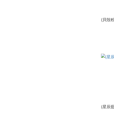
(貝殼
(星辰