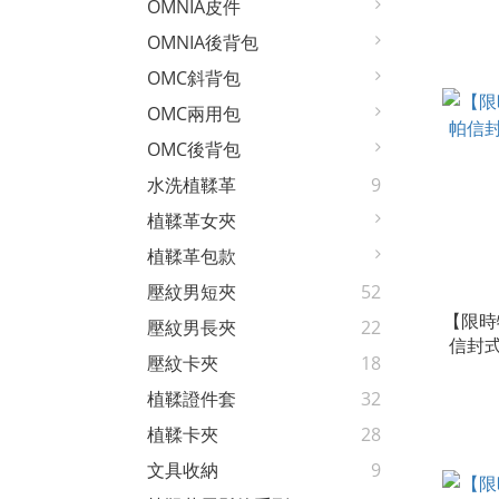
OMNIA皮件
OMNIA後背包
OMC斜背包
OMC兩用包
OMC後背包
水洗植鞣革
9
植鞣革女夾
植鞣革包款
壓紋男短夾
52
【限時
壓紋男長夾
22
信封
壓紋卡夾
18
植鞣證件套
32
植鞣卡夾
28
文具收納
9