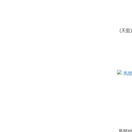
(天
馬鬃紋