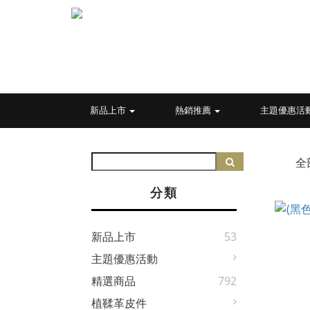
新品上市
熱銷推薦
主題優惠活
全
分類
新品上市
53
主題優惠活動
精選商品
792
植鞣革皮件