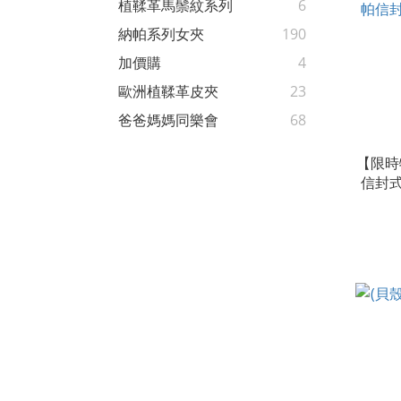
植鞣革馬鬃紋系列
6
納帕系列女夾
190
加價購
4
歐洲植鞣革皮夾
23
爸爸媽媽同樂會
68
【限時
信封