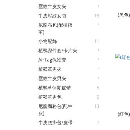
壓紋牛皮女夾
(黑
牛皮壓紋女包
13
尼龍布包(配植鞣
革)
小物配飾
11
植鞣證件套/卡片夾
AirTag保護套
植鞣革男夾
壓紋牛皮男夾
植鞣革休閒皮帶
5
植鞣革男包
5
尼龍商務包(配牛
13
皮)
(紅
牛皮腰掛包/皮帶
7