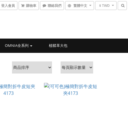
登入會員
購物車
聯絡我們
繁體中文
$ TWD
OMNIA全系列
植鞣革大包