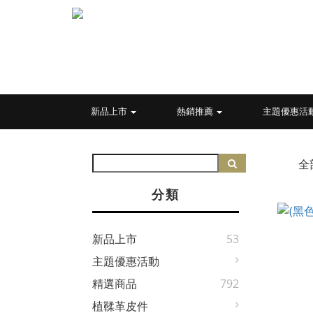
新品上市
熱銷推薦
主題優惠活
全
分類
新品上市
53
主題優惠活動
精選商品
792
植鞣革皮件