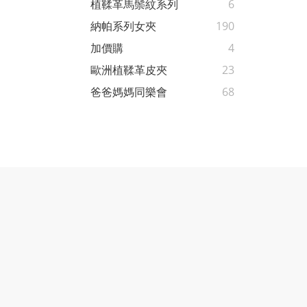
植鞣革馬鬃紋系列
6
納帕系列女夾
190
加價購
4
歐洲植鞣革皮夾
23
爸爸媽媽同樂會
68