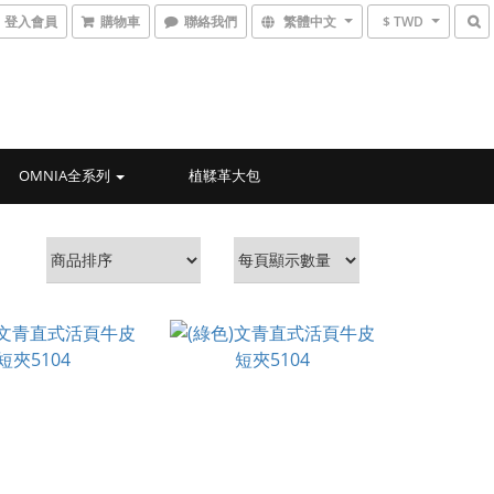
登入會員
購物車
聯絡我們
繁體中文
$ TWD
OMNIA全系列
植鞣革大包