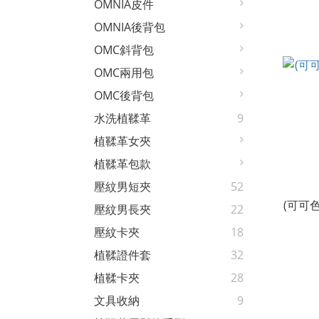
OMNIA皮件
OMNIA後背包
OMC斜背包
OMC兩用包
OMC後背包
水洗植鞣革
9
植鞣革女夾
植鞣革包款
壓紋男短夾
52
(可可
壓紋男長夾
22
壓紋卡夾
18
植鞣證件套
32
植鞣卡夾
28
文具收納
9