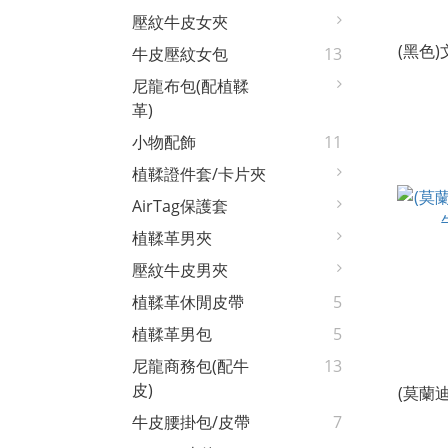
壓紋牛皮女夾
(黑色
牛皮壓紋女包
13
尼龍布包(配植鞣
革)
小物配飾
11
植鞣證件套/卡片夾
AirTag保護套
植鞣革男夾
壓紋牛皮男夾
植鞣革休閒皮帶
5
植鞣革男包
5
尼龍商務包(配牛
13
皮)
(莫蘭
牛皮腰掛包/皮帶
7