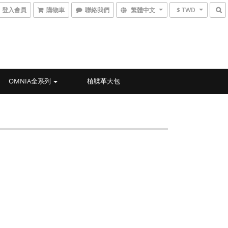
登入會員
購物車
聯絡我們
繁體中文
$ TWD
OMNIA全系列
植鞣革大包