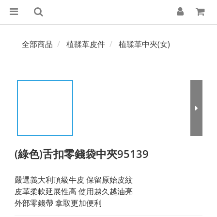
全部商品
植鞣革皮件
植鞣革中夾(女)
(綠色)舌扣零錢袋中夾95139
嚴選義大利頂級牛皮 保留原始皮紋 
皮革柔軟延展性高 使用越久越油亮
外部零錢帶 拿取更加便利