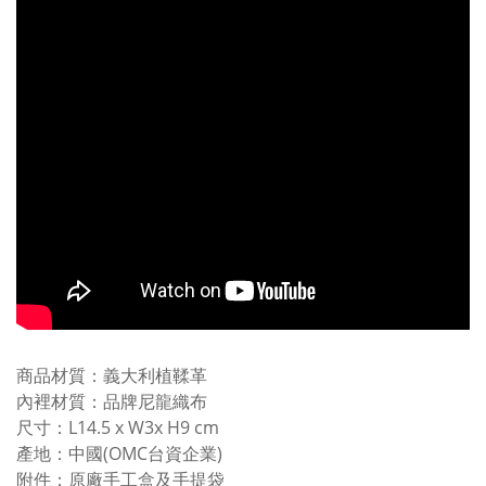
商品材質：義大利植鞣革
內裡材質：品牌尼龍織布
尺寸：L14.5 x W3x H9 cm
產地：中國(OMC台資企業)
附件：原廠手工盒及手提袋