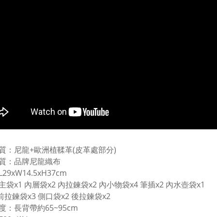
質：尼龍+歐洲植鞣革(皮革處部分)
質：品牌尼龍織布
29xW14.5xH37cm
袋x1 內層袋x2 內拉鍊袋x2 內小物袋x4 筆插x2 內水壺袋x1
袋x3 側口袋x2 後拉鍊袋x2
度：長背帶約65~95cm