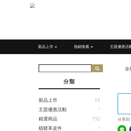
新品上市
熱銷推薦
主題優惠活
全
分類
新品上市
53
主題優惠活動
精選商品
792
分享到
植鞣革皮件