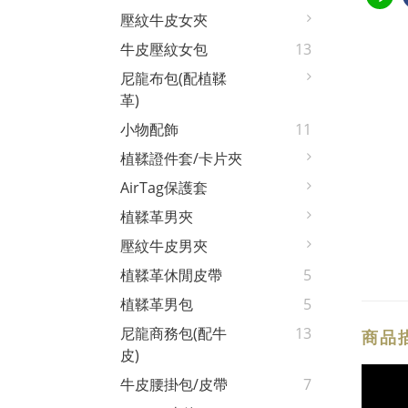
壓紋牛皮女夾
牛皮壓紋女包
13
尼龍布包(配植鞣
革)
小物配飾
11
植鞣證件套/卡片夾
AirTag保護套
植鞣革男夾
壓紋牛皮男夾
植鞣革休閒皮帶
5
植鞣革男包
5
尼龍商務包(配牛
13
商品
皮)
牛皮腰掛包/皮帶
7