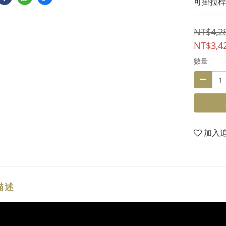
可掛拉桿
NT$4,2
NT$3,4
數量
加入
描述