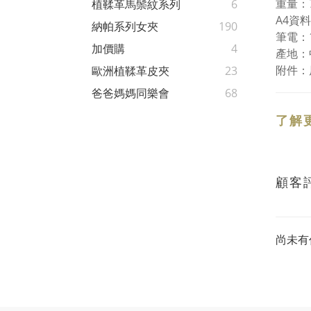
重量：7
植鞣革馬鬃紋系列
6
A4資
納帕系列女夾
190
筆電：
加價購
4
產地：
附件：
歐洲植鞣革皮夾
23
爸爸媽媽同樂會
68
了解
顧客
尚未有