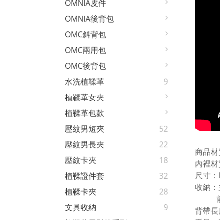
OMNIA皮件
OMNIA後背包
OMC斜背包
OMC兩用包
OMC後背包
水洗植鞣革
9
植鞣革女夾
植鞣革包款
壓紋男短夾
52
壓紋男長夾
22
商品材
壓紋卡夾
18
內裡材
尺寸：L
植鞣證件套
32
收納：主
植鞣卡夾
28
前拉鍊
文具收納
9
背帶長