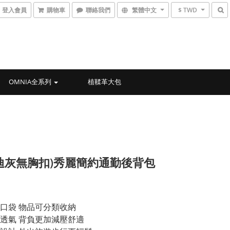
登入會員
購物車
聯絡我們
繁體中文
$ TWD
OMNIA全系列
植鞣革大包
迪灰無胸扣)秀麗簡約通勤後背包
6
口袋 物品可分類收納
透氣 背負更加減壓舒適