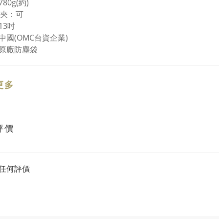
80g(約)
料夾：可
13吋
中國(OMC台資企業)
原廠防塵袋
更多
評價
任何評價