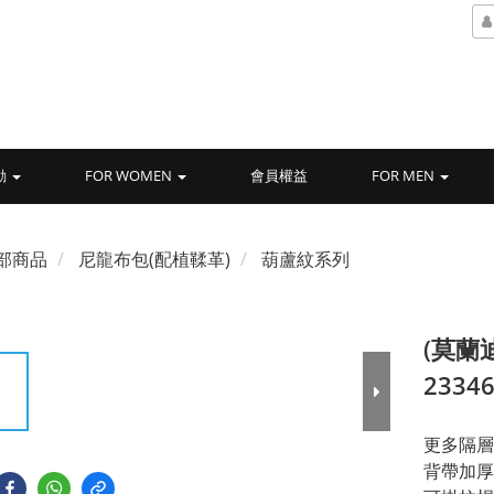
動
FOR WOMEN
會員權益
FOR MEN
部商品
尼龍布包(配植鞣革)
葫蘆紋系列
(莫蘭
2334
更多隔層
背帶加厚