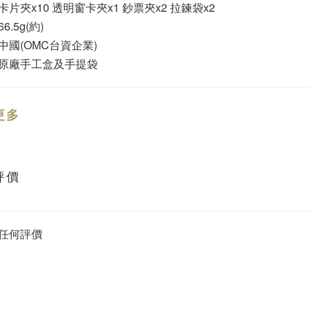
片夾x10 透明窗卡夾x1 鈔票夾x2 拉鍊袋x2
6.5g(約)
中國(OMC台資企業)
原廠手工盒及手提袋
更多
評價
任何評價