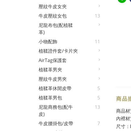
壓紋牛皮女夾
牛皮壓紋女包
13
尼龍布包(配植鞣
革)
小物配飾
11
植鞣證件套/卡片夾
AirTag保護套
植鞣革男夾
壓紋牛皮男夾
植鞣革休閒皮帶
5
植鞣革男包
5
商品
尼龍商務包(配牛
13
商品材
皮)
內裡材
牛皮腰掛包/皮帶
7
尺寸：L