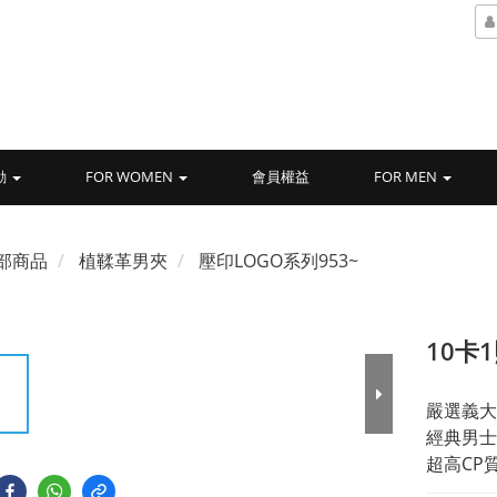
動
FOR WOMEN
會員權益
FOR MEN
部商品
植鞣革男夾
壓印LOGO系列953~
10卡
嚴選義大
經典男士
超高CP