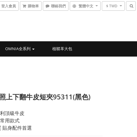
登入會員
購物車
聯絡我們
繁體中文
$ TWD
OMNIA全系列
植鞣革大包
1照上下翻牛皮短夾95311(黑色)
利頂級牛皮
常用款式
質 貼身配件首選