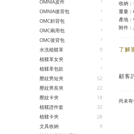
OMNIA皮件
收納：卡
重量：6
OMNIA後背包
產地：
OMC斜背包
附件：
OMC兩用包
OMC後背包
了解
水洗植鞣革
9
植鞣革女夾
植鞣革包款
顧客
壓紋男短夾
52
壓紋男長夾
22
壓紋卡夾
18
尚未有
植鞣證件套
32
植鞣卡夾
28
文具收納
9