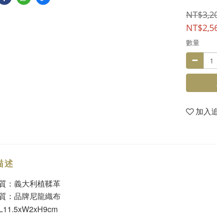
NT$3,2
NT$2,5
數量
加入
描述
質：義大利植鞣革
質：品牌尼龍織布
11.5xW2xH9cm