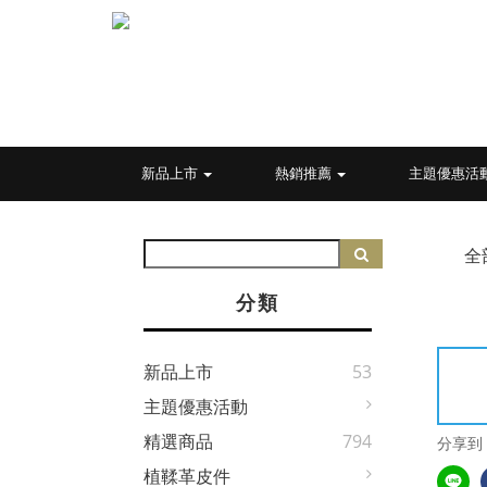
新品上市
熱銷推薦
主題優惠活
全
分類
新品上市
53
主題優惠活動
精選商品
794
分享到
植鞣革皮件