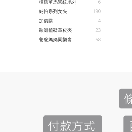
植鞣革馬鬃紋系列
6
納帕系列女夾
190
加價購
4
歐洲植鞣革皮夾
23
爸爸媽媽同樂會
68