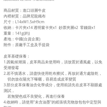
商品材質：進口頭層牛皮
內裡材質：品牌尼龍織布
尺寸：L14xW1.5xH9cm
收納：卡片夾x14 透明窗卡夾x1 鈔票夾層x2 零錢袋x1
重量：141g(約)
產地：中國(台資企業)
附件：原廠手工盒及手提袋
皮革基礎保養：
1.因氣候潮濕，皮革商品未使用時，須放置於通風處，以免
受潮發霉
2.若不慎遇水，請盡快使用乾布擦拭，再放於通方處陰乾，
切勿放在陽光下曝曬，容易造成皮革變質
3.部分皮革保養油含化學成分，使用前請先在皮革不顯眼處
測試，
若無變色或不良變化，再進行保養
4.收納時，請使用”未含油墨”的紙張填充物放包包中定型與