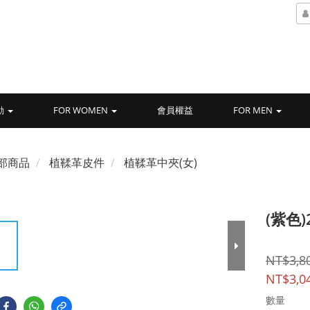
動
FOR WOMEN
會員權益
FOR MEN
部商品
植鞣革皮件
植鞣革中夾(女)
(紫色
NT$3,8
NT$3,0
數量