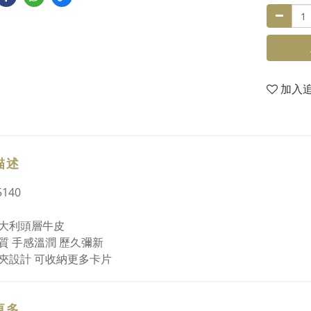
加入
描述
140
大利頭層牛皮
質 手感溫潤 歷久彌新
夾設計 可收納更多卡片
更多