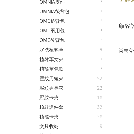
OMNIA皮件
OMNIA後背包
OMC斜背包
顧客
OMC兩用包
OMC後背包
水洗植鞣革
9
尚未有
植鞣革女夾
植鞣革包款
壓紋男短夾
52
壓紋男長夾
22
壓紋卡夾
18
植鞣證件套
32
植鞣卡夾
28
文具收納
9