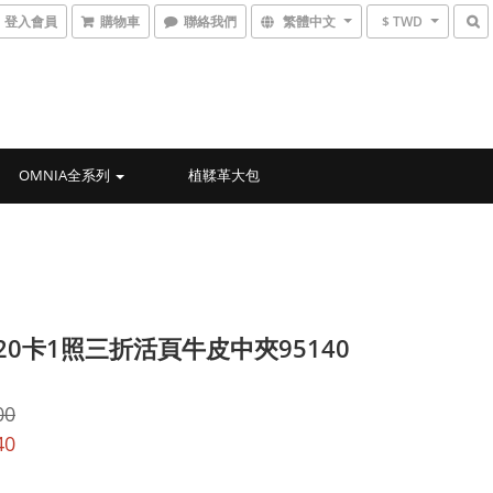
登入會員
購物車
聯絡我們
繁體中文
$ TWD
OMNIA全系列
植鞣革大包
)20卡1照三折活頁牛皮中夾95140
00
40