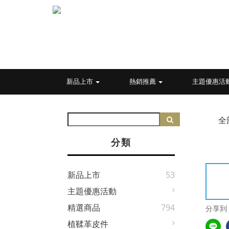
新品上市
熱銷推薦
主題優惠活
全
分類
新品上市
53
主題優惠活動
精選商品
794
分享到
植鞣革皮件