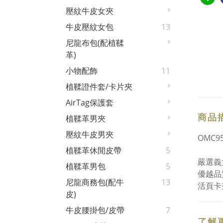
壓紋牛皮女夾
牛皮壓紋女包
13
尼龍布包(配植鞣
革)
小物配飾
11
植鞣證件套/卡片夾
AirTag保護套
商品
植鞣革男夾
壓紋牛皮男夾
OMC95
植鞣革休閒皮帶
5
嚴選義
植鞣革男包
5
優越品
尼龍商務包(配牛
13
活頁卡
皮)
牛皮腰掛包/皮帶
7
了解