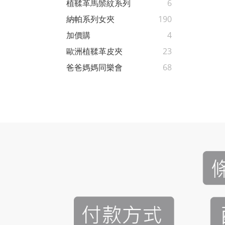
植鞣革馬鬃紋系列
6
納帕系列女夾
190
加價購
4
歐洲植鞣革皮夾
23
爸爸媽媽同樂會
68